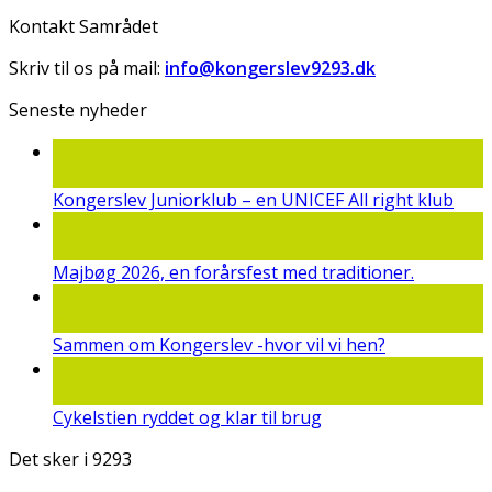
Kontakt Samrådet
Skriv til os på mail:
info@kongerslev9293.dk
Seneste nyheder
22
jun
Kongerslev Juniorklub – en UNICEF All right klub
19
maj
Majbøg 2026, en forårsfest med traditioner.
15
mar
Sammen om Kongerslev -hvor vil vi hen?
25
feb
Cykelstien ryddet og klar til brug
Det sker i 9293