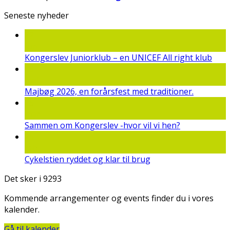
Seneste nyheder
22
jun
Kongerslev Juniorklub – en UNICEF All right klub
19
maj
Majbøg 2026, en forårsfest med traditioner.
15
mar
Sammen om Kongerslev -hvor vil vi hen?
25
feb
Cykelstien ryddet og klar til brug
Det sker i 9293
Kommende arrangementer og events finder du i vores
kalender.
Gå til kalender