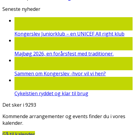
Seneste nyheder
22
jun
Kongerslev Juniorklub – en UNICEF All right klub
19
maj
Majbøg 2026, en forårsfest med traditioner.
15
mar
Sammen om Kongerslev -hvor vil vi hen?
25
feb
Cykelstien ryddet og klar til brug
Det sker i 9293
Kommende arrangementer og events finder du i vores
kalender.
Gå til kalender