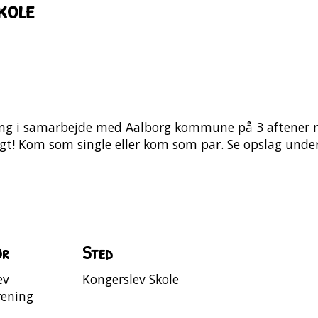
kole
ening i samarbejde med Aalborg kommune på 3 aftener 
igt! Kom som single eller kom som par. Se opslag under 
ør
Sted
ev
Kongerslev Skole
rening