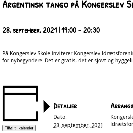
Argentinsk tango på Kongerslev S
28. september, 2021 | 19:00
-
20:30
På Kongerslev Skole inviterer Kongerslev Idrætsfor
for nybegyndere. Det er gratis, det er sjovt og hyggel
Detaljer
Arrang
Dato:
Kongersl
Idrætsfo
28. september, 2021
Tilføj til kalender