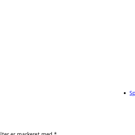
Sp
lter er markeret med
*