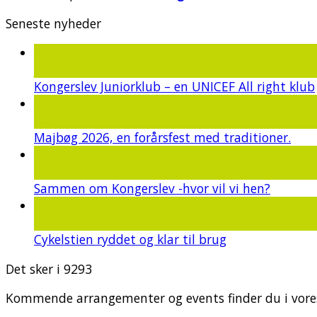
Seneste nyheder
22
jun
Kongerslev Juniorklub – en UNICEF All right klub
19
maj
Majbøg 2026, en forårsfest med traditioner.
15
mar
Sammen om Kongerslev -hvor vil vi hen?
25
feb
Cykelstien ryddet og klar til brug
Det sker i 9293
Kommende arrangementer og events finder du i vores