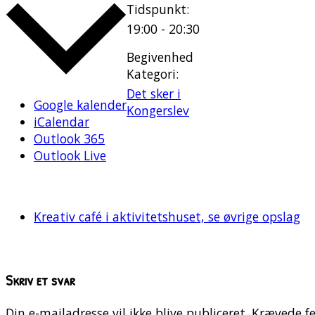
Tidspunkt:
19:00 - 20:30
Begivenhed
Kategori:
Det sker i
Google kalender
Kongerslev
iCalendar
Outlook 365
Outlook Live
Kreativ café i aktivitetshuset, se øvrige opslag
Skriv et svar
Din e-mailadresse vil ikke blive publiceret.
Krævede fe