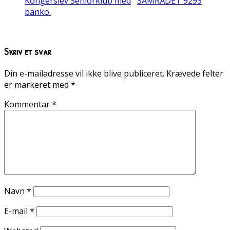
Kongerslev Seniorklub med
SAMRÅDET 9293
banko.
Skriv et svar
Din e-mailadresse vil ikke blive publiceret.
Krævede felter
er markeret med
*
Kommentar
*
Navn
*
E-mail
*