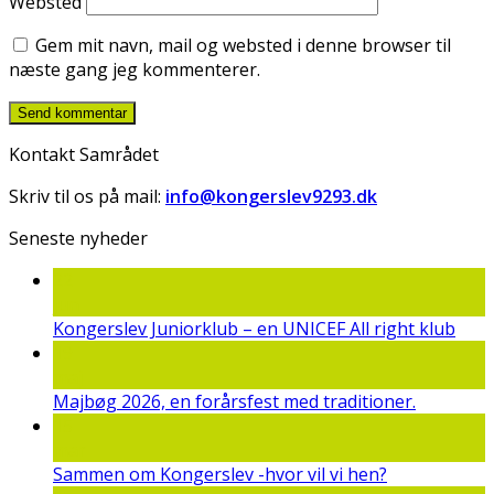
Websted
Gem mit navn, mail og websted i denne browser til
næste gang jeg kommenterer.
Kontakt Samrådet
Skriv til os på mail:
info@kongerslev9293.dk
Seneste nyheder
22
jun
Kongerslev Juniorklub – en UNICEF All right klub
19
maj
Majbøg 2026, en forårsfest med traditioner.
15
mar
Sammen om Kongerslev -hvor vil vi hen?