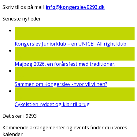
Skriv til os på mail:
info@kongerslev9293.dk
Seneste nyheder
22
jun
Kongerslev Juniorklub – en UNICEF All right klub
19
maj
Majbøg 2026, en forårsfest med traditioner.
15
mar
Sammen om Kongerslev -hvor vil vi hen?
25
feb
Cykelstien ryddet og klar til brug
Det sker i 9293
Kommende arrangementer og events finder du i vores
kalender.