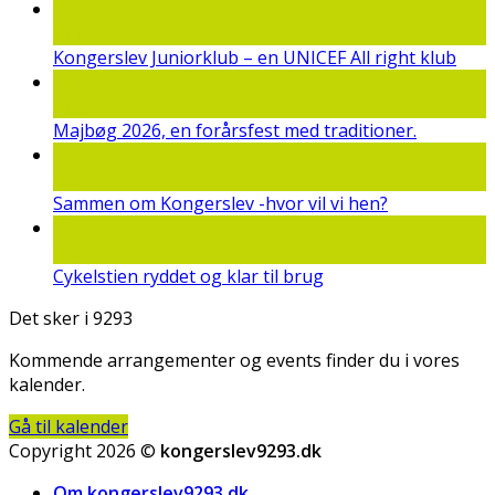
22
jun
Kongerslev Juniorklub – en UNICEF All right klub
19
maj
Majbøg 2026, en forårsfest med traditioner.
15
mar
Sammen om Kongerslev -hvor vil vi hen?
25
feb
Cykelstien ryddet og klar til brug
Det sker i 9293
Kommende arrangementer og events finder du i vores
kalender.
Gå til kalender
Copyright 2026 ©
kongerslev9293.dk
Om kongerslev9293.dk