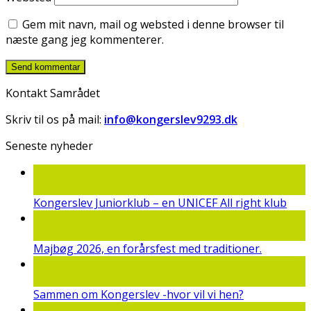
Gem mit navn, mail og websted i denne browser til
næste gang jeg kommenterer.
Kontakt Samrådet
Skriv til os på mail:
info@kongerslev9293.dk
Seneste nyheder
22
jun
Kongerslev Juniorklub – en UNICEF All right klub
19
maj
Majbøg 2026, en forårsfest med traditioner.
15
mar
Sammen om Kongerslev -hvor vil vi hen?
25