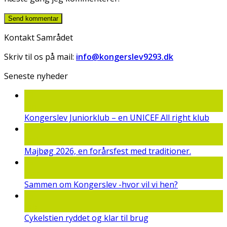
Kontakt Samrådet
Skriv til os på mail:
info@kongerslev9293.dk
Seneste nyheder
22
jun
Kongerslev Juniorklub – en UNICEF All right klub
19
maj
Majbøg 2026, en forårsfest med traditioner.
15
mar
Sammen om Kongerslev -hvor vil vi hen?
25
feb
Cykelstien ryddet og klar til brug