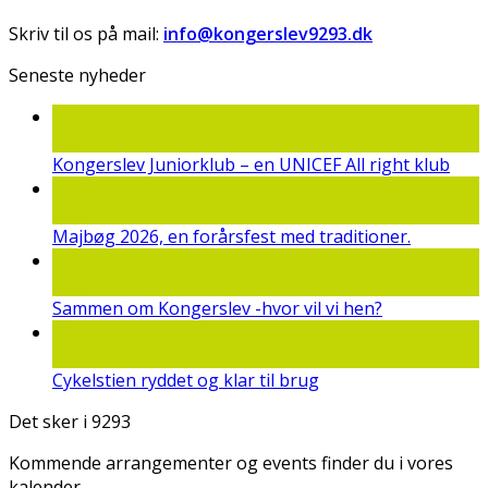
Skriv til os på mail:
info@kongerslev9293.dk
Seneste nyheder
22
jun
Kongerslev Juniorklub – en UNICEF All right klub
19
maj
Majbøg 2026, en forårsfest med traditioner.
15
mar
Sammen om Kongerslev -hvor vil vi hen?
25
feb
Cykelstien ryddet og klar til brug
Det sker i 9293
Kommende arrangementer og events finder du i vores
kalender.