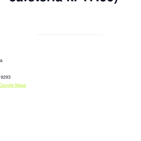
ia
9293
 Google Maps