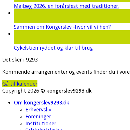
Majbøg 2026, en forårsfest med traditioner.
15
mar
Sammen om Kongerslev -hvor vil vi hen?
25
feb
Cykelstien ryddet og klar til brug
Det sker i 9293
Kommende arrangementer og events finder du i vores
Gå til kalender
Copyright 2026 ©
kongerslev9293.dk
Om kongerslev9293.dk
Erhvervsliv
Foreninger
Institutioner