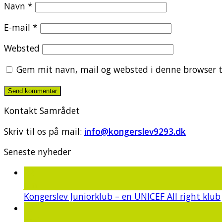
Navn
*
E-mail
*
Websted
Gem mit navn, mail og websted i denne browser t
Kontakt Samrådet
Skriv til os på mail:
info@kongerslev9293.dk
Seneste nyheder
22
jun
Kongerslev Juniorklub – en UNICEF All right klub
19
maj