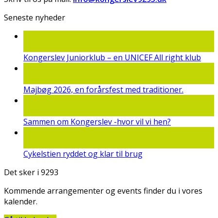
Seneste nyheder
22
jun
Kongerslev Juniorklub – en UNICEF All right klub
19
maj
Majbøg 2026, en forårsfest med traditioner.
15
mar
Sammen om Kongerslev -hvor vil vi hen?
25
feb
Cykelstien ryddet og klar til brug
Det sker i 9293
Kommende arrangementer og events finder du i vores
kalender.