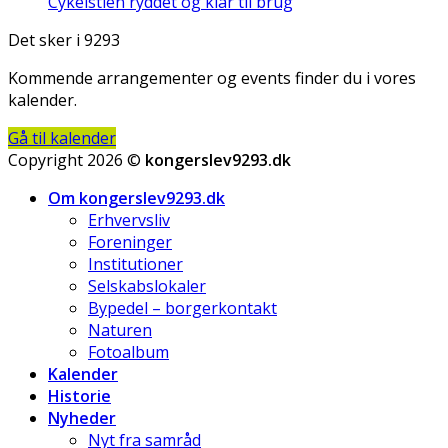
Cykelstien ryddet og klar til brug
Det sker i 9293
Kommende arrangementer og events finder du i vores
kalender.
Gå til kalender
Copyright 2026 ©
kongerslev9293.dk
Om kongerslev9293.dk
Erhvervsliv
Foreninger
Institutioner
Selskabslokaler
Bypedel – borgerkontakt
Naturen
Fotoalbum
Kalender
Historie
Nyheder
Nyt fra samråd