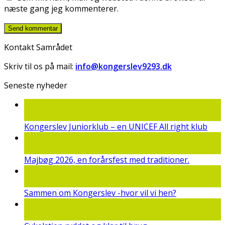
næste gang jeg kommenterer.
Kontakt Samrådet
Skriv til os på mail:
info@kongerslev9293.dk
Seneste nyheder
22
jun
Kongerslev Juniorklub – en UNICEF All right klub
19
maj
Majbøg 2026, en forårsfest med traditioner.
15
mar
Sammen om Kongerslev -hvor vil vi hen?
25
feb