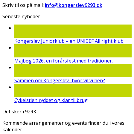
Skriv til os på mail:
info@kongerslev9293.dk
Seneste nyheder
22
jun
Kongerslev Juniorklub – en UNICEF All right klub
19
maj
Majbøg 2026, en forårsfest med traditioner.
15
mar
Sammen om Kongerslev -hvor vil vi hen?
25
feb
Cykelstien ryddet og klar til brug
Det sker i 9293
Kommende arrangementer og events finder du i vores
kalender.