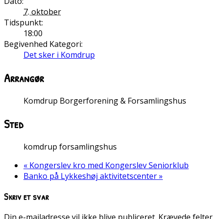
Dato:
7. oktober
Tidspunkt:
18:00
Begivenhed Kategori:
Det sker i Komdrup
Arrangør
Komdrup Borgerforening & Forsamlingshus
Sted
komdrup forsamlingshus
«
Kongerslev kro med Kongerslev Seniorklub
Banko på Lykkeshøj aktivitetscenter
»
Skriv et svar
Din e-mailadresse vil ikke blive publiceret.
Krævede felter