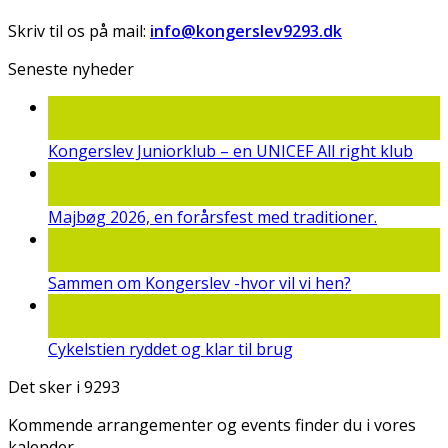
Skriv til os på mail:
info@kongerslev9293.dk
Seneste nyheder
22
jun
Kongerslev Juniorklub – en UNICEF All right klub
19
maj
Majbøg 2026, en forårsfest med traditioner.
15
mar
Sammen om Kongerslev -hvor vil vi hen?
25
feb
Cykelstien ryddet og klar til brug
Det sker i 9293
Kommende arrangementer og events finder du i vores
kalender.