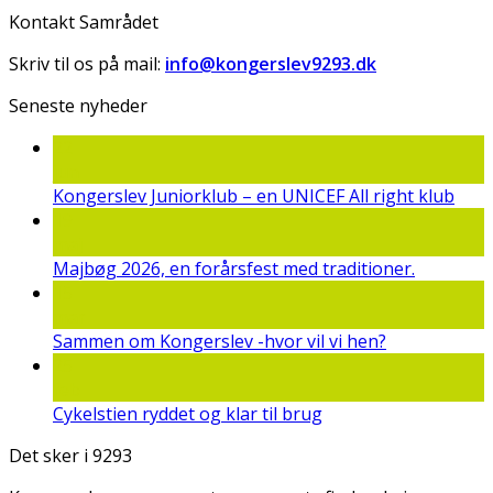
Kontakt Samrådet
Skriv til os på mail:
info@kongerslev9293.dk
Seneste nyheder
22
jun
Kongerslev Juniorklub – en UNICEF All right klub
19
maj
Majbøg 2026, en forårsfest med traditioner.
15
mar
Sammen om Kongerslev -hvor vil vi hen?
25
feb
Cykelstien ryddet og klar til brug
Det sker i 9293