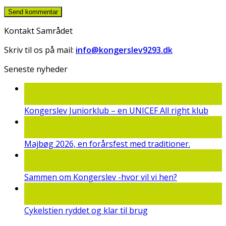
Kontakt Samrådet
Skriv til os på mail:
info@kongerslev9293.dk
Seneste nyheder
22
jun
Kongerslev Juniorklub – en UNICEF All right klub
19
maj
Majbøg 2026, en forårsfest med traditioner.
15
mar
Sammen om Kongerslev -hvor vil vi hen?
25
feb
Cykelstien ryddet og klar til brug