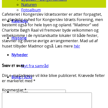
Naturen
jun
Fotoalbum
Cafeteriet i Kongerslev Idrætscenter er atter forpagtet,
en glædelig nyhed for Kongerslev Idræts Forening, men
Kalender
bestemt også for hele byen og opland. “Madmor” ved
Charlotte Bøgh Raal vil fremover byde velkommen og
velbekomme i de nyistandsatte lokaler til både fester,
Historie
stævner og diverse øvrige arrangementer. Mad ud af
huset tilbyder Madmor også. Læs mere
hér
Nyheder
Skriv et svar
Nyt fra samråd
Din e-mailadresse vil ikke blive publiceret.
Krævede felter
Bolig i 9293
er markeret med
*
Kommentar
*