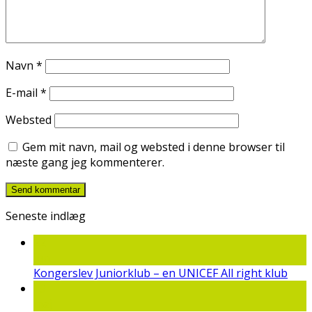
Navn
*
E-mail
*
Websted
Gem mit navn, mail og websted i denne browser til
næste gang jeg kommenterer.
Seneste indlæg
22
jun
Kongerslev Juniorklub – en UNICEF All right klub
19
maj