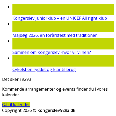
22
jun
Kongerslev Juniorklub – en UNICEF All right klub
19
maj
Majbøg 2026, en forårsfest med traditioner.
15
mar
Sammen om Kongerslev -hvor vil vi hen?
25
feb
Cykelstien ryddet og klar til brug
Det sker i 9293
Kommende arrangementer og events finder du i vores
kalender.
Gå til kalender
Copyright 2026 ©
kongerslev9293.dk