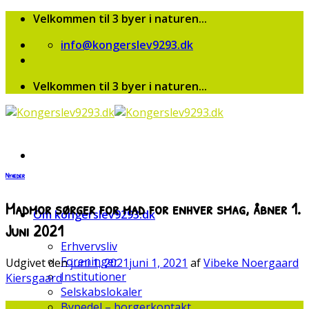
Skip
Velkommen til 3 byer i naturen...
to
info@kongerslev9293.dk
content
Velkommen til 3 byer i naturen...
Nyheder
Madmor sørger for mad for enhver smag, åbner 1.
Om kongerslev9293.dk
Juni 2021
Erhvervsliv
Foreninger
Udgivet den
juni 1, 2021
juni 1, 2021
af
Vibeke Noergaard
Institutioner
Kiersgaard
Selskabslokaler
Bypedel – borgerkontakt
01