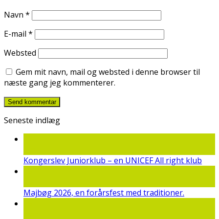
Navn
*
E-mail
*
Websted
Gem mit navn, mail og websted i denne browser til
næste gang jeg kommenterer.
Seneste indlæg
22
jun
Kongerslev Juniorklub – en UNICEF All right klub
19
maj
Majbøg 2026, en forårsfest med traditioner.
15
mar