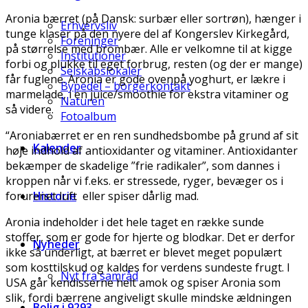
Aronia bærret (på Dansk: surbær eller sortrøn), hænger i
Erhvervsliv
tunge klaser på den nyere del af Kongerslev Kirkegård,
Foreninger
på størrelse med brombær. Alle er velkomne til at kigge
Institutioner
forbi og plukke til eget forbrug, resten (og der er mange)
Selskabslokaler
får fuglene. Aronia er gode ovenpå yoghurt, er lækre i
Bypedel – borgerkontakt
marmelade, i en juice/smoothie for ekstra vitaminer og
Naturen
så videre.
Fotoalbum
“Aroniabærret er en ren sundhedsbombe på grund af sit
Kalender
høje indhold af antioxidanter og vitaminer. Antioxidanter
bekæmper de skadelige ”frie radikaler”, som dannes i
kroppen når vi f.eks. er stressede, ryger, bevæger os i
forurenet luft eller spiser dårlig mad.
Historie
Aronia indeholder i det hele taget en række sunde
stoffer, som er gode for hjerte og blodkar. Det er derfor
Nyheder
ikke så underligt, at bærret er blevet meget populært
som kosttilskud og kaldes for verdens sundeste frugt. I
Nyt fra samråd
USA går kendisserne helt amok og spiser Aronia som
slik, fordi bærrene angiveligt skulle mindske ældningen
Bolig i 9293