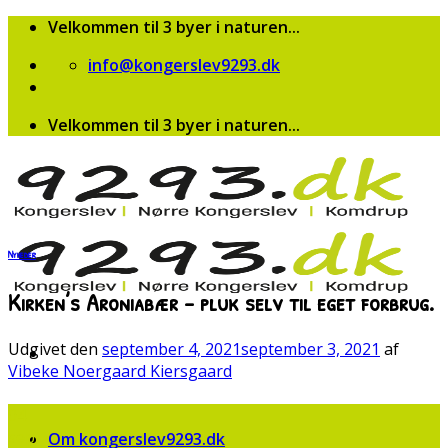
Skip
Velkommen til 3 byer i naturen...
to
info@kongerslev9293.dk
content
Velkommen til 3 byer i naturen...
Nyheder
Kirken’s Aroniabær – pluk selv til eget forbrug.
Udgivet den
september 4, 2021
september 3, 2021
af
Vibeke Noergaard Kiersgaard
04
sep
Om kongerslev9293.dk