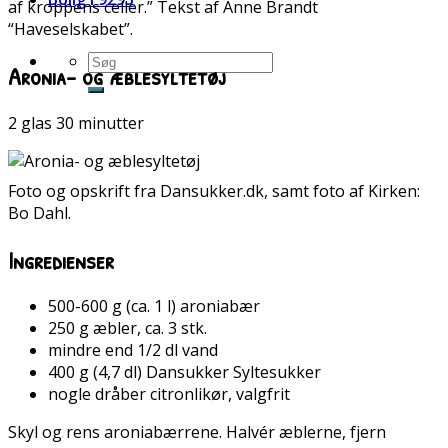
af kroppens celler.” Tekst af Anne Brandt
“Haveselskabet”.
Aronia- og æblesyltetøj
2 glas 30 minutter
Foto og opskrift fra Dansukker.dk, samt foto af Kirken:
Bo Dahl.
Ingredienser
500-600 g (ca. 1 l) aroniabær
250 g æbler, ca. 3 stk.
mindre end 1/2 dl vand
400 g (4,7 dl) Dansukker Syltesukker
nogle dråber citronlikør, valgfrit
Skyl og rens aroniabærrene. Halvér æblerne, fjern