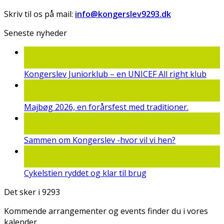
Skriv til os på mail:
info@kongerslev9293.dk
Seneste nyheder
22
jun
Kongerslev Juniorklub – en UNICEF All right klub
19
maj
Majbøg 2026, en forårsfest med traditioner.
15
mar
Sammen om Kongerslev -hvor vil vi hen?
25
feb
Cykelstien ryddet og klar til brug
Det sker i 9293
Kommende arrangementer og events finder du i vores
kalender.