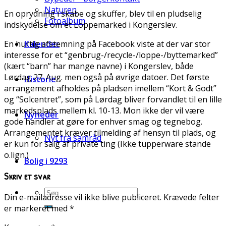
Naturen
En oprydning i skabe og skuffer, blev til en pludselig
Fotoalbum
indskydelse om et Loppemarked i Kongerslev.
En hurtig afstemning på Facebook viste at der var stor
Kalender
interesse for et “genbrug-/recycle-/loppe-/byttemarked”
(kært “barn” har mange navne) i Kongerslev, både
Lørdag 27. Aug. men også på øvrige datoer. Det første
Historie
arrangement afholdes på pladsen imellem “Kort & Godt”
og “Solcentret”, som på Lørdag bliver forvandlet til en lille
markedsplads mellem kl. 10-13. Mon ikke der vil være
Nyheder
gode handler at gøre for enhver smag og tegnebog.
Arrangementet kræver tilmelding af hensyn til plads, og
Nyt fra samråd
er kun for salg af private ting (Ikke tupperware stande
o.lign.)
Bolig i 9293
Skriv et svar
Din e-mailadresse vil ikke blive publiceret.
Krævede felter
er markeret med
*