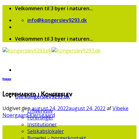
Skip
Velkommen til 3 byer i naturen...
to
info@kongerslev9293.dk
content
Velkommen til 3 byer i naturen...
Nyheder
Loppemarked i Kongerslev
Om kongerslev9293.dk
Udgivet den
august 24, 2022
august 24, 2022
af
Vibeke
Erhvervsliv
Noergaard Kiersgaard
Foreninger
Institutioner
24
Selskabslokaler
aug
Bypedel – borgerkontakt