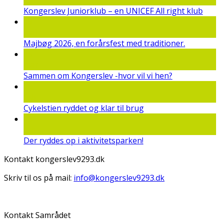
jun
Kongerslev Juniorklub – en UNICEF All right klub
19
maj
Majbøg 2026, en forårsfest med traditioner.
15
mar
Sammen om Kongerslev -hvor vil vi hen?
25
feb
Cykelstien ryddet og klar til brug
23
feb
Der ryddes op i aktivitetsparken!
Kontakt kongerslev9293.dk
Skriv til os på mail:
info@kongerslev9293.dk
Kontakt Samrådet