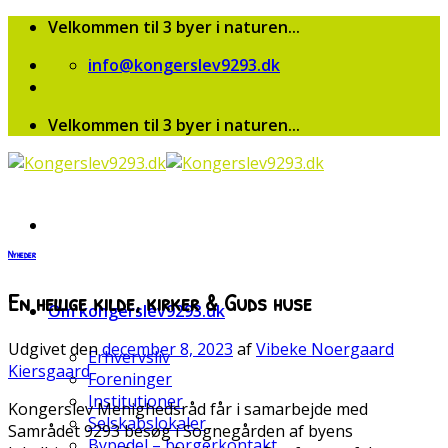
Skip
Velkommen til 3 byer i naturen...
to
info@kongerslev9293.dk
content
Velkommen til 3 byer i naturen...
Nyheder
En hellige kilde, kirker & Guds huse
Om kongerslev9293.dk
Udgivet den
december 8, 2023
af
Vibeke Noergaard
Erhvervsliv
Kiersgaard
Foreninger
Institutioner
Kongerslev Menighedsråd får i samarbejde med
Selskabslokaler
Samrådet 9293 besøg i Sognegården af byens
Bypedel – borgerkontakt