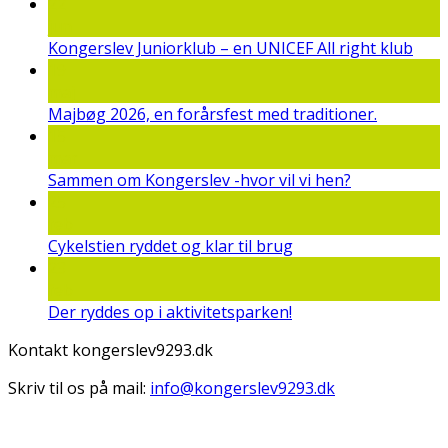
22
jun
Kongerslev Juniorklub – en UNICEF All right klub
19
maj
Majbøg 2026, en forårsfest med traditioner.
15
mar
Sammen om Kongerslev -hvor vil vi hen?
25
feb
Cykelstien ryddet og klar til brug
23
feb
Der ryddes op i aktivitetsparken!
Kontakt kongerslev9293.dk
Skriv til os på mail:
info@kongerslev9293.dk