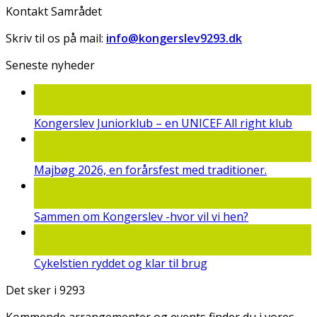
Kontakt Samrådet
Skriv til os på mail:
info@kongerslev9293.dk
Seneste nyheder
22
jun
Kongerslev Juniorklub – en UNICEF All right klub
19
maj
Majbøg 2026, en forårsfest med traditioner.
15
mar
Sammen om Kongerslev -hvor vil vi hen?
25
feb
Cykelstien ryddet og klar til brug
Det sker i 9293