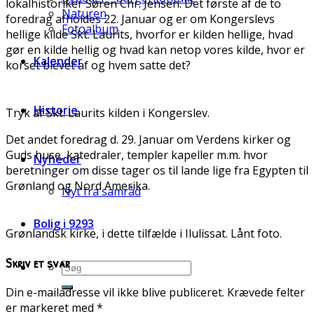
lokalhistoriker Søren Chr. Jensen. Det første af de to
Naturen
foredrag afholdes 22. Januar og er om Kongerslevs
Fotoalbum
hellige kilde Skt. Laurits, hvorfor er kilden hellige, hvad
gør en kilde hellig og hvad kan netop vores kilde, hvor er
Kalender
korset blevet af og hvem satte det?
Historie
Tryk af Skt. Laurits kilden i Kongerslev.
Det andet foredrag d. 29. Januar om Verdens kirker og
Guds huse, katedraler, templer kapeller m.m. hvor
Nyheder
beretninger om disse tager os til lande lige fra Egypten til
Grønland og Nord Amerika.
Nyt fra samråd
Bolig i 9293
Grønlandsk kirke, i dette tilfælde i Ilulissat. Lånt foto.
Skriv et svar
Din e-mailadresse vil ikke blive publiceret.
Krævede felter
er markeret med
*