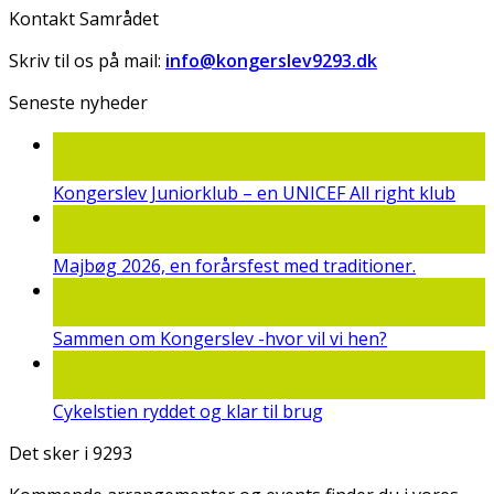
Kontakt Samrådet
Skriv til os på mail:
info@kongerslev9293.dk
Seneste nyheder
22
jun
Kongerslev Juniorklub – en UNICEF All right klub
19
maj
Majbøg 2026, en forårsfest med traditioner.
15
mar
Sammen om Kongerslev -hvor vil vi hen?
25
feb
Cykelstien ryddet og klar til brug
Det sker i 9293