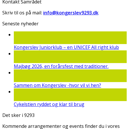
Kontakt Samrådet
Skriv til os på mail:
info@kongerslev9293.dk
Seneste nyheder
22
jun
Kongerslev Juniorklub – en UNICEF All right klub
19
maj
Majbøg 2026, en forårsfest med traditioner.
15
mar
Sammen om Kongerslev -hvor vil vi hen?
25
feb
Cykelstien ryddet og klar til brug
Det sker i 9293
Kommende arrangementer og events finder du i vores