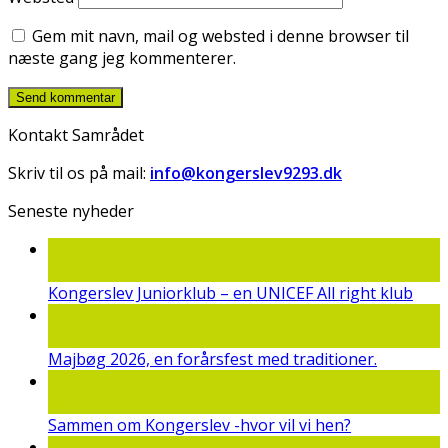
Gem mit navn, mail og websted i denne browser til
næste gang jeg kommenterer.
Kontakt Samrådet
Skriv til os på mail:
info@kongerslev9293.dk
Seneste nyheder
22
jun
Kongerslev Juniorklub – en UNICEF All right klub
19
maj
Majbøg 2026, en forårsfest med traditioner.
15
mar
Sammen om Kongerslev -hvor vil vi hen?
25