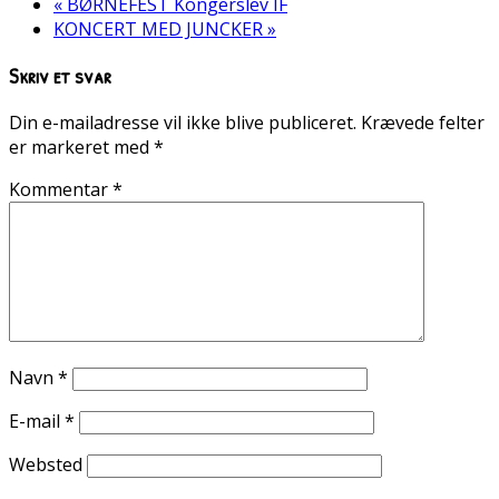
«
BØRNEFEST Kongerslev IF
KONCERT MED JUNCKER
»
Skriv et svar
Din e-mailadresse vil ikke blive publiceret.
Krævede felter
er markeret med
*
Kommentar
*
Navn
*
E-mail
*
Websted