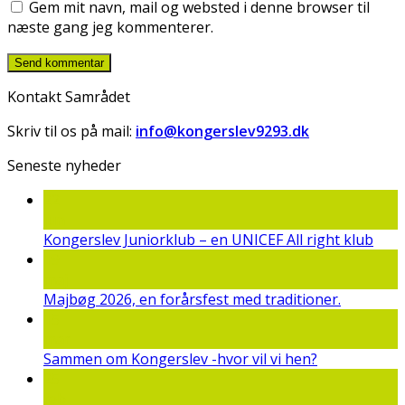
Gem mit navn, mail og websted i denne browser til
næste gang jeg kommenterer.
Kontakt Samrådet
Skriv til os på mail:
info@kongerslev9293.dk
Seneste nyheder
22
jun
Kongerslev Juniorklub – en UNICEF All right klub
19
maj
Majbøg 2026, en forårsfest med traditioner.
15
mar
Sammen om Kongerslev -hvor vil vi hen?
25
feb